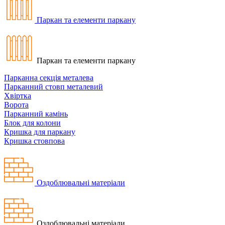
Паркан та елементи паркану
Паркан та елементи паркану
Парканна секція металева
Парканний стовп металевий
Хвіртка
Ворота
Парканний камінь
Блок для колони
Кришка для паркану
Кришка стовпова
Оздоблювальні матеріали
Оздоблювальні матеріали