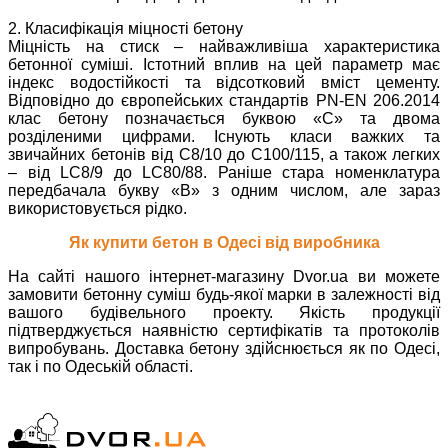
2. Класифікація міцності бетону
Міцність на стиск – найважливіша характеристика
бетонної суміші. Істотний вплив на цей параметр має
індекс водостійкості та відсотковий вміст цементу.
Відповідно до європейських стандартів PN-EN 206.2014
клас бетону позначається буквою «C» та двома
розділеними цифрами. Існують класи важких та
звичайних бетонів від C8/10 до C100/115, а також легких
– від LC8/9 до LC80/88. Раніше стара номенклатура
передбачала букву «B» з одним числом, але зараз
використовується рідко.
Як купити бетон в Одесі від виробника
На сайті нашого інтернет-магазину Dvor.ua ви можете
замовити бетонну суміш будь-якої марки в залежності від
вашого будівельного проекту. Якість продукції
підтверджується наявністю сертифікатів та протоколів
випробувань. Доставка бетону здійснюється як по Одесі,
так і по Одеській області.