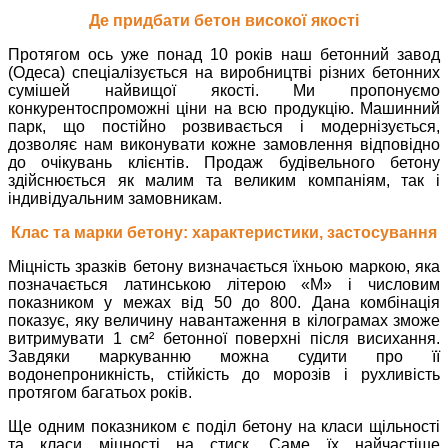
Де придбати бетон високої якості
Протягом ось уже понад 10 років наш бетонний завод
(Одеса) спеціалізується на виробництві різних бетонних
сумішей найвищої якості. Ми пропонуємо
конкурентоспроможні ціни на всю продукцію. Машинний
парк, що постійно розвивається і модернізується,
дозволяє нам виконувати кожне замовлення відповідно
до очікувань клієнтів. Продаж будівельного бетону
здійснюється як малим та великим компаніям, так і
індивідуальним замовникам.
Клас та марки бетону: характеристики, застосування
Міцність зразків бетону визначається їхньою маркою, яка
позначається латинською літерою «М» і числовим
показником у межах від 50 до 800. Дана комбінація
показує, яку величину навантаження в кілограмах зможе
витримувати 1 см² бетонної поверхні після висихання.
Завдяки маркуванню можна судити про її
водонепроникність, стійкість до морозів і рухливість
протягом багатьох років.
Ще одним показником є ​​поділ бетону на класи щільності
та класи міцності на стиск. Саме їх найчастіше