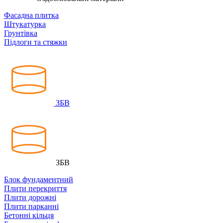
Фасадна плитка
Штукатурка
Грунтівка
Підлоги та стяжки
ЗБВ
ЗБВ
Блок фундаментний
Плити перекриття
Плити дорожні
Плити парканні
Бетонні кільця