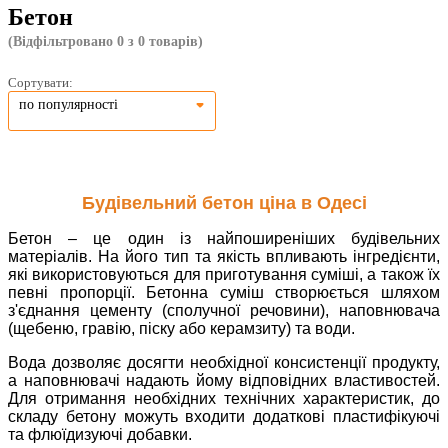
Бетон
(Відфільтровано 0 з 0 товарів)
Сортувати:
по популярності
Будівельний бетон ціна в Одесі
Бетон – це один із найпоширеніших будівельних
матеріалів. На його тип та якість впливають інгредієнти,
які використовуються для приготування суміші, а також їх
певні пропорції. Бетонна суміш створюється шляхом
з'єднання цементу (сполучної речовини), наповнювача
(щебеню, гравію, піску або керамзиту) та води.
Вода дозволяє досягти необхідної консистенції продукту,
а наповнювачі надають йому відповідних властивостей.
Для отримання необхідних технічних характеристик, до
складу бетону можуть входити додаткові пластифікуючі
та флюїдизуючі добавки.