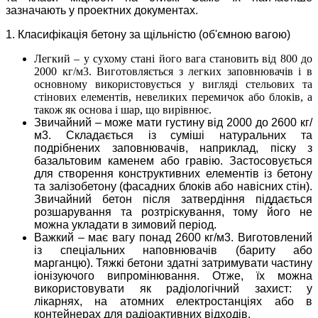
зазначають у проектних документах.
1. Класифікація бетону за щільністю (об'ємною вагою)
Легкий – у сухому стані його вага становить від 800 до
2000 кг/м3. Виготовляється з легких заповнювачів і в
основному використовується у вигляді стельових та
стінових елементів, невеликих перемичок або блоків, а
також як основа і шар, що вирівнює.
Звичайний – може мати густину від 2000 до 2600 кг/
м3. Складається із суміші натуральних та
подрібнених заповнювачів, наприклад, піску з
базальтовим каменем або гравію. Застосовується
для створення конструктивних елементів із бетону
та залізобетону (фасадних блоків або навісних стін).
Звичайний бетон після затвердіння піддається
розшарування та розтріскування, тому його не
можна укладати в зимовий період.
Важкий – має вагу понад 2600 кг/м3. Виготовлений
із спеціальних наповнювачів (бариту або
марганцю). Тяжкі бетони здатні затримувати частину
іонізуючого випромінювання. Отже, їх можна
використовувати як радіологічний захист: у
лікарнях, на атомних електростанціях або в
контейнерах для радіоактивних відходів.