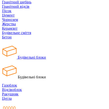
Гранітний щебінь
Гранітний відсів
Пісок
Цемент
Чорнозем
Жерства
Керамзит
Будівельне сміття
Бетон
Будівельні блоки
Будівельні блоки
Газоблок
Відсівоблок
Ракушняк
Цегла