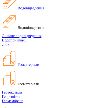
Водовідведення
Водовідведення
Лінійне водовідведення
Водоприймачі
Люки
Геоматеріали
Геоматеріали
Геотекстиль
Георешітка
Геомембрана