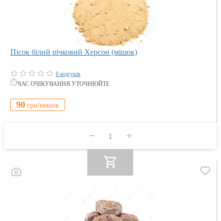
Пісок білий річковий Херсон (мішок)
0 відгуків
ЧАС ОЧІКУВАННЯ УТОЧНЮЙТЕ
90
грн/
мешок