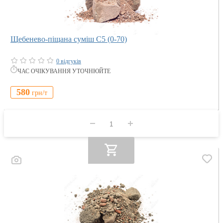
Щебенево-піщана суміш С5 (0-70)
0 відгуків
ЧАС ОЧІКУВАННЯ УТОЧНЮЙТЕ
580
грн/
т