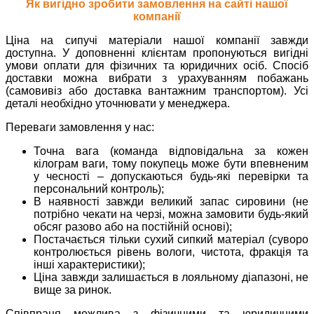
Як вигідно зробити замовлення на сайті нашої
компанії
Ціна на сипучі матеріали нашої компанії завжди
доступна. У доповненні клієнтам пропонуються вигідні
умови оплати для фізичних та юридичних осіб. Спосіб
доставки можна вибрати з урахуванням побажань
(самовивіз або доставка вантажним транспортом). Усі
деталі необхідно уточнювати у менеджера.
Переваги замовлення у нас:
Точна вага (команда відповідальна за кожен
кілограм ваги, тому покупець може бути впевненим
у чесності – допускаються будь-які перевірки та
персональний контроль);
В наявності завжди великий запас сировини (не
потрібно чекати на черзі, можна замовити будь-який
обсяг разово або на постійній основі);
Постачається тільки сухий сипкий матеріал (суворо
контролюється рівень вологи, чистота, фракція та
інші характеристики);
Ціна завжди залишається в лояльному діапазоні, не
вище за ринок.
Співпраця можлива з фізичними та юридичними