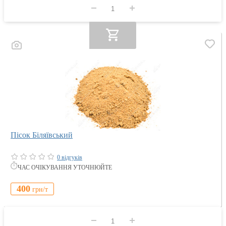
Пісок Біляївський
0 відгуків
ЧАС ОЧІКУВАННЯ УТОЧНЮЙТЕ
400
грн/
т