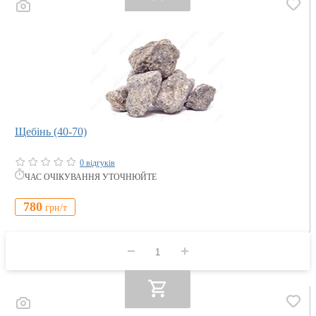
Щебінь (40-70)
0 відгуків
ЧАС ОЧІКУВАННЯ УТОЧНЮЙТЕ
780
грн/
т