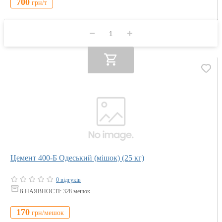
700
грн/
т
Цемент 400-Б Одеський (мішок) (25 кг)
0 відгуків
В НАЯВНОСТІ: 328
мешок
170
грн/
мешок