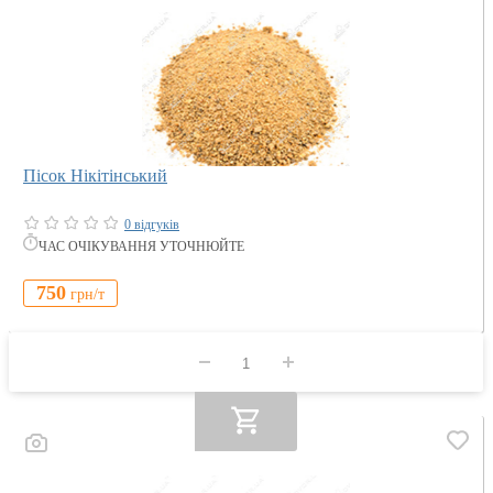
Пісок Нікітінський
0 відгуків
ЧАС ОЧІКУВАННЯ УТОЧНЮЙТЕ
750
грн/
т