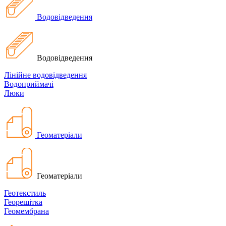
Водовідведення
Водовідведення
Лінійне водовідведення
Водоприймачі
Люки
Геоматеріали
Геоматеріали
Геотекстиль
Георешітка
Геомембрана