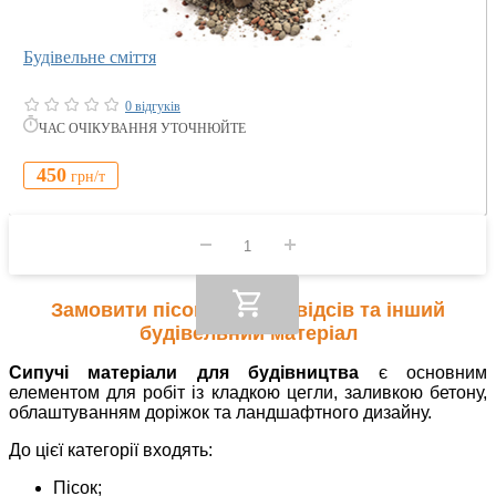
Будівельне сміття
0 відгуків
ЧАС ОЧІКУВАННЯ УТОЧНЮЙТЕ
450
грн/
т
Замовити пісок, щебінь, відсів та інший
будівельний матеріал
Сипучі матеріали для будівництва
є основним
елементом для робіт із кладкою цегли, заливкою бетону,
облаштуванням доріжок та ландшафтного дизайну.
До цієї категорії входять:
Пісок;