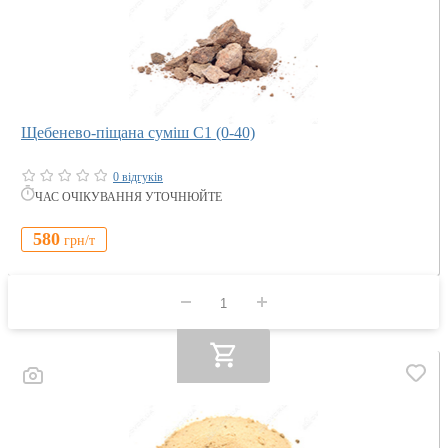
Щебенево-піщана суміш С1 (0-40)
0 відгуків
ЧАС ОЧІКУВАННЯ УТОЧНЮЙТЕ
580
грн/
т