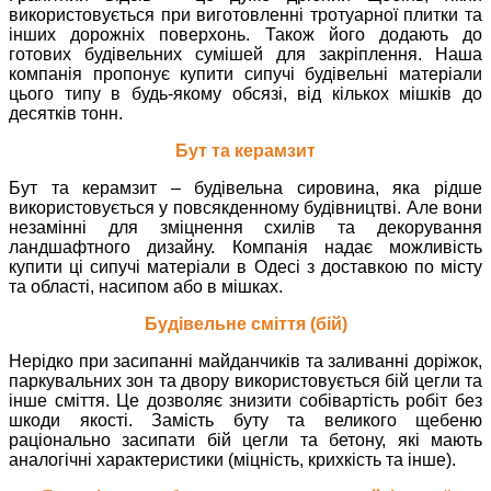
використовується при виготовленні тротуарної плитки та
інших дорожніх поверхонь. Також його додають до
готових будівельних сумішей для закріплення. Наша
компанія пропонує купити сипучі будівельні матеріали
цього типу в будь-якому обсязі, від кількох мішків до
десятків тонн.
Бут та керамзит
Бут та керамзит – будівельна сировина, яка рідше
використовується у повсякденному будівництві. Але вони
незамінні для зміцнення схилів та декорування
ландшафтного дизайну. Компанія надає можливість
купити ці сипучі матеріали в Одесі з доставкою по місту
та області, насипом або в мішках.
Будівельне сміття (бій)
Нерідко при засипанні майданчиків та заливанні доріжок,
паркувальних зон та двору використовується бій цегли та
інше сміття. Це дозволяє знизити собівартість робіт без
шкоди якості. Замість буту та великого щебеню
раціонально засипати бій цегли та бетону, які мають
аналогічні характеристики (міцність, крихкість та інше).