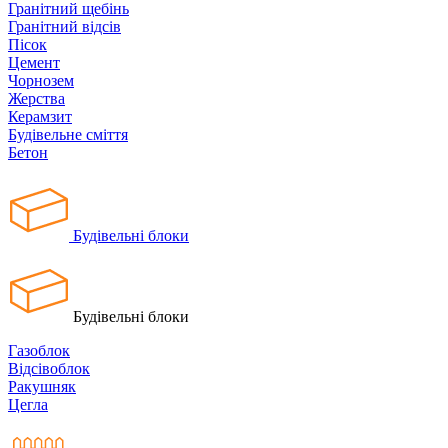
Гранітний щебінь
Гранітний відсів
Пісок
Цемент
Чорнозем
Жерства
Керамзит
Будівельне сміття
Бетон
Будівельні блоки
Будівельні блоки
Газоблок
Відсівоблок
Ракушняк
Цегла