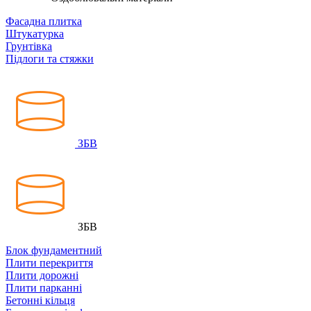
Фасадна плитка
Штукатурка
Грунтівка
Підлоги та стяжки
ЗБВ
ЗБВ
Блок фундаментний
Плити перекриття
Плити дорожні
Плити парканні
Бетонні кільця