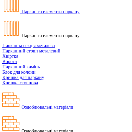
Паркан та елементи паркану
Паркан та елементи паркану
Парканна секція металева
Парканний стовп металевий
Хвіртка
Ворота
Парканний камінь
Блок для колони
Кришка для паркану
Кришка стовпова
Оздоблювальні матеріали
Оздоблювальні матеріали