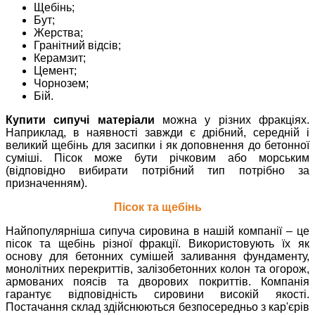
Щебінь;
Бут;
Жерства;
Гранітний відсів;
Керамзит;
Цемент;
Чорнозем;
Бій.
Купити сипучі матеріали
можна у різних фракціях.
Наприклад, в наявності завжди є дрібний, середній і
великий щебінь для засипки і як доповнення до бетонної
суміші. Пісок може бути річковим або морським
(відповідно вибирати потрібний тип потрібно за
призначенням).
Пісок та щебінь
Найпопулярніша сипуча сировина в нашій компанії – це
пісок та щебінь різної фракції. Використовують їх як
основу для бетонних сумішей заливання фундаменту,
монолітних перекриттів, залізобетонних колон та огорож,
армованих поясів та дворових покриттів. Компанія
гарантує відповідність сировини високій якості.
Постачання склад здійснюються безпосередньо з кар'єрів